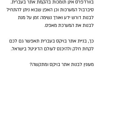
בוורדפרס אינן תומכות בהקמת אתר בעברית.
סיברבול המערכות וכן האפן שבוא ניתן להתחיל
לבנות דורש ידע ואורך נשימה זמן על מנת
לבנות את המערכת מאפס.
כך, בניית אתר בויקס בעברית תאפשר גם לכם
לקחת חלק ולהיכנס לעולם הדיגיטל בישראל.
מעונין לבנות אתר בויקס ומתקשה?
צוות מקצועי עומד לשירותך לעזור לך בכל עת.
חייג אלינו.
לשאלות נוספת ולקידום העסק באינטרנט
חייג:
054-738-16-
18
מייל
:
info@pageup.co.il
תחומי התמחות
אנחנו
אודות
קידום אתרים בגוגל
תיק עבודות
בניית אתר איקומרס