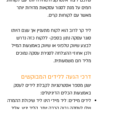
שלכם ליצור אינטרקציה מהירה יותר עם לקוחות
חמים על מנת לסגור עסקאות מהירות יותר
מאשר עם לקוחות קרים.
ליד קר לרוב הוא לקוח מתעניין אך עצם היותו
סוגר עסקה נתון בספק- ללקוח כזה נדרש
לבצע שיווק טלפוני או שיווק באמצעות המייל
ולכן אחוזי ההצלחה לסגירת עסקה נמוכים
מליד חם משמעותית.
דרכי הגעה ללידים המבוקשים
ישנן מספר אסטרטגיות לקבלת לידים לעסק
באמצעות הכלים הדיגיטלים:
לידים מיידים: ליד מיידי הינו ליד שיכולת ההמרה
שלו לעסקה גבוה הרבה יותר. הליד יגיע אליך
באופן מיידי, בין אם אתה נמצא במשרד, מפעיל
את קמפיין הפרסום המותאם והממוקד לעסק
שלך וישר מקבל לידים חמים המגיעים דרך