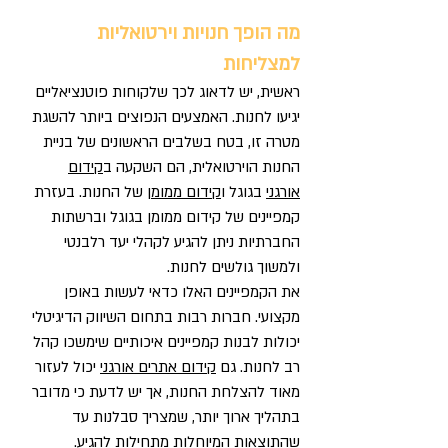
מה הופך חנויות וירטואליות
למצליחות
ראשית, יש לדאוג לכך שלקוחות פוטנציאליים
יגיעו לחנות. האמצעים הנפוצים ביותר להשגת
מטרה זו, בטח בשלבים הראשונים של בניית
החנות הוירטואלית, הם השקעה ב
קידום
אורגני
בגוגל ו
קידום ממומן
של החנות. בעזרת
קמפיינים של קידום ממומן בגוגל וברשתות
החברתיות ניתן להגיע לקהלי יעד רלבנטי
ולמשוך גולשים לחנות.
את הקמפיינים האלו כדאי לעשות באופן
מקצועי. חברות רבות בתחום השיווק הדיגיטלי
יכולות לבנות קמפיינים איכותיים שימשכו קהל
רב לחנות. גם
קידום אתרים אורגני
יכול לעזור
מאוד להצלחת החנות, אך יש לדעת כי מדובר
בתהליך ארוך יותר, שמצריך סבלנות עד
שהתוצאות המיוחלות מתחילות להגיע.