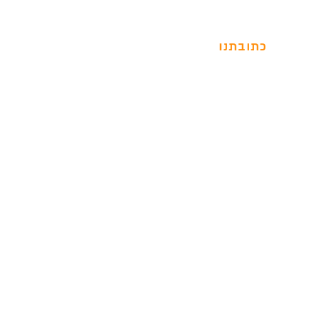
כתובתנו
נתן ילין מור תל אביב
טלפון:
054-738-16-18