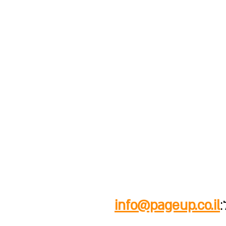
info@pageup.co.il
: