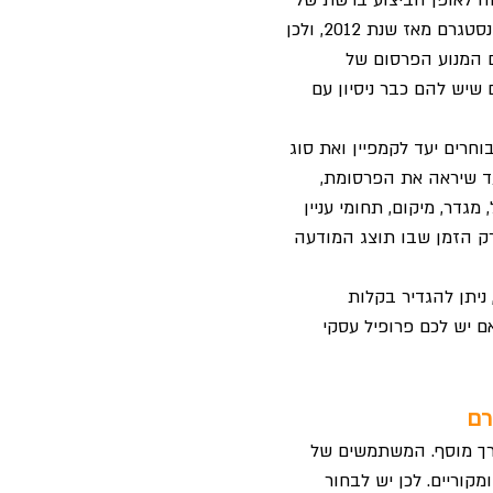
ה לאופן הביצוע ברשת של
פייסבוק (מטא). מטא היא הבעלים של אינסטגרם מאז שנת 2012, ולכן
ם המנוע הפרסום של
שיש להם כבר ניסיון עם
חרים יעד לקמפיין ואת סוג
עד שיראה את הפרסומת,
מגדר, מיקום, תחומי עניין
רק הזמן שבו תוצג המודעה
ניתן להגדיר בקלות
 יש לכם פרופיל עסקי
רם
רך מוסף. המשתמשים של
מקוריים. לכן יש לבחור