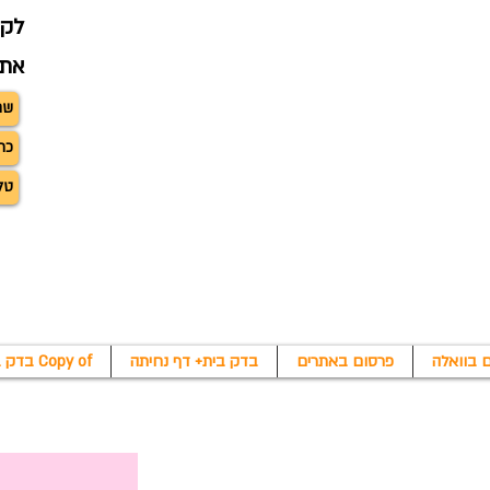
לקב
את 
 בוואלה
פרסום באתרים
בדק בית+ דף נחיתה
Copy of בדק בית+ דף נחיתה