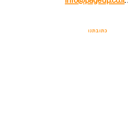
info@pageup.co.il
:
כתובתנו
נתן ילין מור תל אביב
טלפון:
054-738-16-18