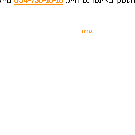
עסק באינטרנט חייג:
054-738-16-18
מייל
אנחנו
אודות
תיק עבודות
לקוחות ממליצים
צור קשר